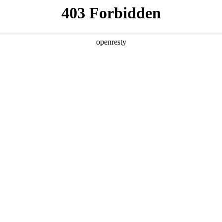
店查询
关于z6com·尊龙
单突破20000台